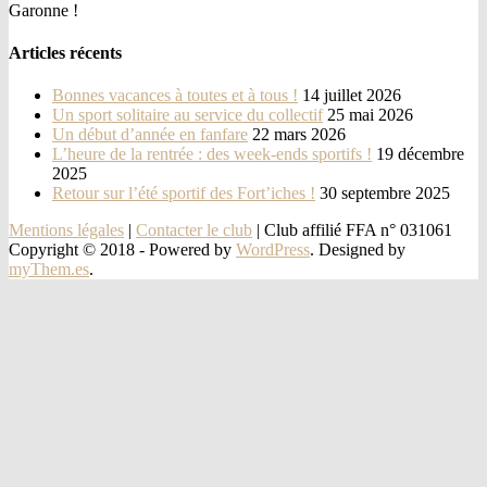
Garonne !
Articles récents
Bonnes vacances à toutes et à tous !
14 juillet 2026
Un sport solitaire au service du collectif
25 mai 2026
Un début d’année en fanfare
22 mars 2026
L’heure de la rentrée : des week-ends sportifs !
19 décembre
2025
Retour sur l’été sportif des Fort’iches !
30 septembre 2025
Mentions légales
|
Contacter le club
| Club affilié FFA n° 031061
Copyright © 2018 -
Powered by
WordPress
. Designed by
myThem.es
.