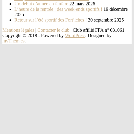
Un début d’année en fanfare
22 mars 2026
L’heure de la rentrée : des week-ends sportifs !
19 décembre
2025
Retour sur l’été sportif des Fort’iches !
30 septembre 2025
Mentions légales
|
Contacter le club
| Club affilié FFA n° 031061
Copyright © 2018 -
Powered by
WordPress
. Designed by
myThem.es
.