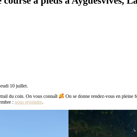
 course à pieds à Ayguesvives, L
udi 10 juillet.
trail du coin. On vous connaît
On se donne rendez-vous en pleine f
tembre :
nous rejoindre
.