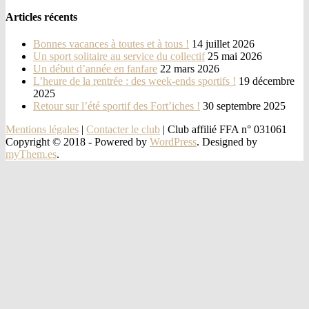
Articles récents
Bonnes vacances à toutes et à tous !
14 juillet 2026
Un sport solitaire au service du collectif
25 mai 2026
Un début d’année en fanfare
22 mars 2026
L’heure de la rentrée : des week-ends sportifs !
19 décembre
2025
Retour sur l’été sportif des Fort’iches !
30 septembre 2025
Mentions légales
|
Contacter le club
| Club affilié FFA n° 031061
Copyright © 2018 -
Powered by
WordPress
. Designed by
myThem.es
.