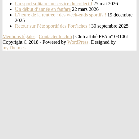
Un sport solitaire au service du collectif
25 mai 2026
Un début d’année en fanfare
22 mars 2026
L’heure de la rentrée : des week-ends sportifs !
19 décembre
2025
Retour sur l’été sportif des Fort’iches !
30 septembre 2025
Mentions légales
|
Contacter le club
| Club affilié FFA n° 031061
Copyright © 2018 -
Powered by
WordPress
. Designed by
myThem.es
.