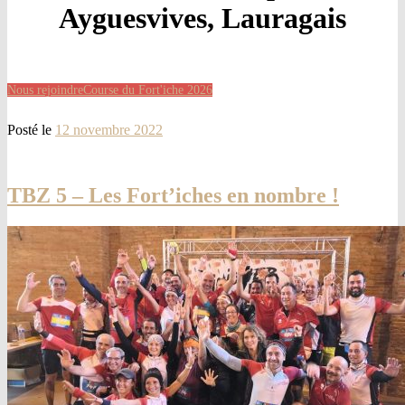
Ayguesvives, Lauragais
Nous rejoindre
Course du Fort'iche 2026
Posté le
12 novembre 2022
TBZ 5 – Les Fort’iches en nombre !