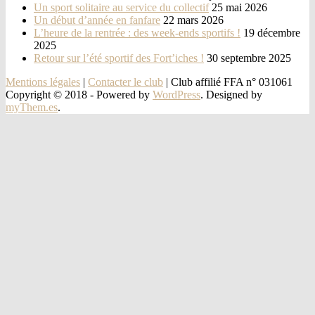
Un sport solitaire au service du collectif
25 mai 2026
Un début d’année en fanfare
22 mars 2026
L’heure de la rentrée : des week-ends sportifs !
19 décembre
2025
Retour sur l’été sportif des Fort’iches !
30 septembre 2025
Mentions légales
|
Contacter le club
| Club affilié FFA n° 031061
Copyright © 2018 -
Powered by
WordPress
. Designed by
myThem.es
.