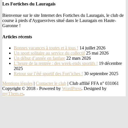
Les Fortiches du Lauragais
Bienvenue sur le site Internet des Fortiches du Lauragais, le club de
course à pieds d'Ayguesvives situé dans le Lauragais en Haute-
Garonne !
Articles récents
Bonnes vacances à toutes et à tous !
14 juillet 2026
Un sport solitaire au service du collectif
25 mai 2026
Un début d’année en fanfare
22 mars 2026
L’heure de la rentrée : des week-ends sportifs !
19 décembre
2025
Retour sur l’été sportif des Fort’iches !
30 septembre 2025
Mentions légales
|
Contacter le club
| Club affilié FFA n° 031061
Copyright © 2018 -
Powered by
WordPress
. Designed by
myThem.es
.