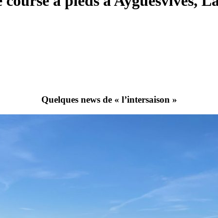
 course à pieds à Ayguesvives, L
Quelques news de « l’intersaison »